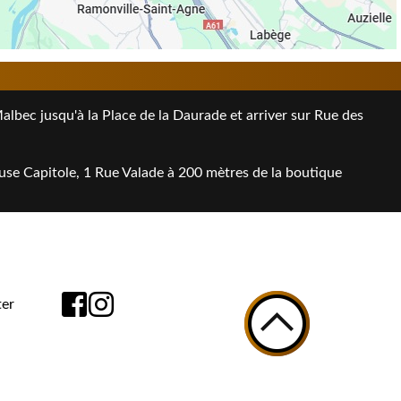
bec jusqu'à la Place de la Daurade et arriver sur Rue des
use Capitole, 1 Rue Valade à 200 mètres de la boutique
er