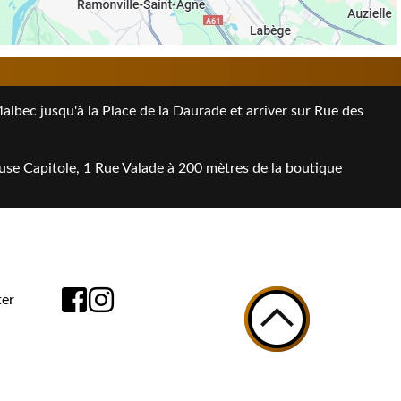
bec jusqu'à la Place de la Daurade et arriver sur Rue des
use Capitole, 1 Rue Valade à 200 mètres de la boutique
er