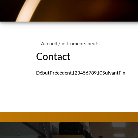
Accueil
/
Instruments neufs
Contact
Début
Précédent
1
2
3
4
5
6
7
8
9
10
Suivant
Fin